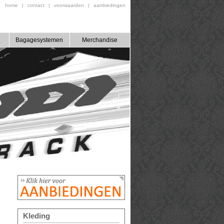
home
|
contact
|
voorwaarden
|
aanbiedingen
Bagagesystemen
Merchandise
Kleding