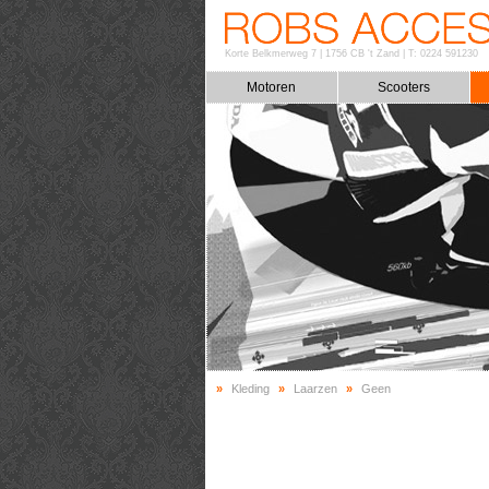
Korte Belkmerweg 7
|
1756 CB 't Zand
|
T: 0224 591230
Motoren
Scooters
»
Kleding
»
Laarzen
»
Geen