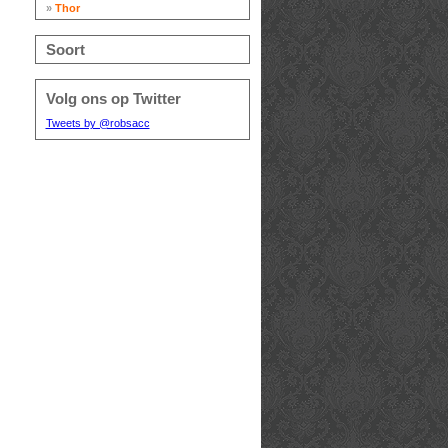
»
Thor
Soort
Volg ons op Twitter
Tweets by @robsacc