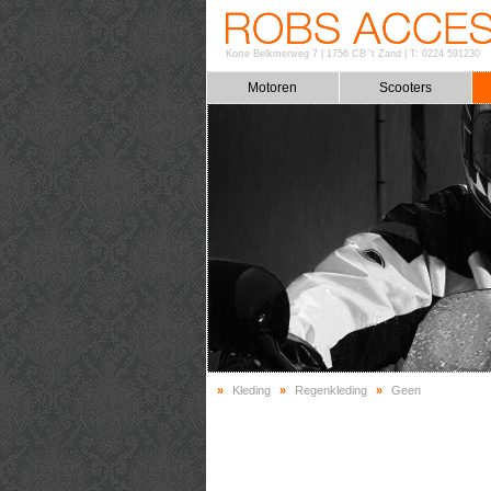
Korte Belkmerweg 7
|
1756 CB 't Zand
|
T: 0224 591230
Motoren
Scooters
»
Kleding
»
Regenkleding
»
Geen