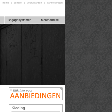
home
|
contact
|
voorwaarden
|
aanbiedingen
Bagagesystemen
Merchandise
Kleding