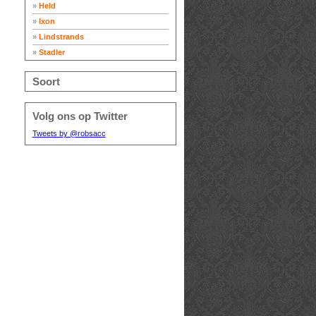
»
Held
»
Ixon
»
Lindstrands
»
Stadler
Soort
Volg ons op Twitter
Tweets by @robsacc