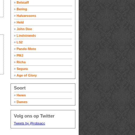
»
Belstaff
»
Bering
»
Halvarssons
»
Held
»
John Doe
»
Lindstrands
»
LS2
»
Pando-Moto
»
PMJ
»
Richa
»
Segura
»
Age of Glory
Soort
»
Heren
»
Dames
Volg ons op Twitter
Tweets by @robsacc