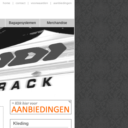
home
|
contact
|
voorwaarden
|
aanbiedingen
Bagagesystemen
Merchandise
Kleding