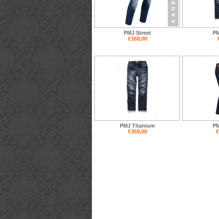
PMJ Street
PM
€169,00
PMJ Titanium
PM
€359,00
€