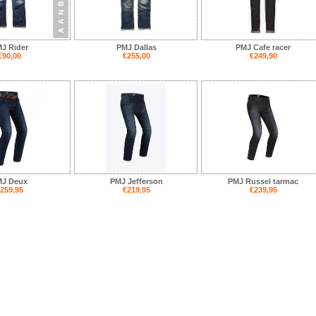
J Rider
PMJ Dallas
PMJ Cafe racer
€90,00
€255,00
€249,90
J Deux
PMJ Jefferson
PMJ Russel tarmac
259,95
€219,95
€239,95