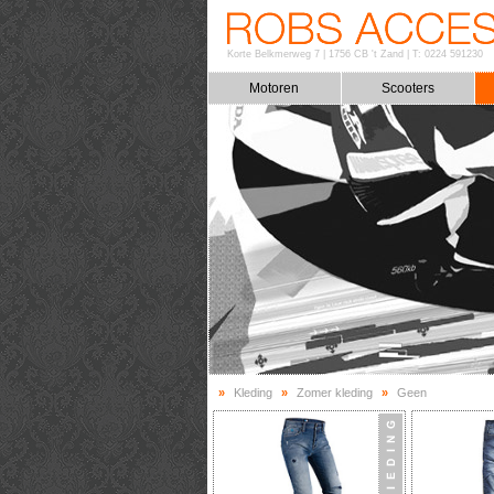
Korte Belkmerweg 7
|
1756 CB 't Zand
|
T: 0224 591230
Motoren
Scooters
»
Kleding
»
Zomer kleding
»
Geen