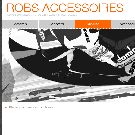
Korte Belkmerweg 7
|
1756 CB 't Zand
|
T: 0224 591230
Motoren
Scooters
Kleding
Accessoi
»
Kleding
»
Laarzen
»
Geen