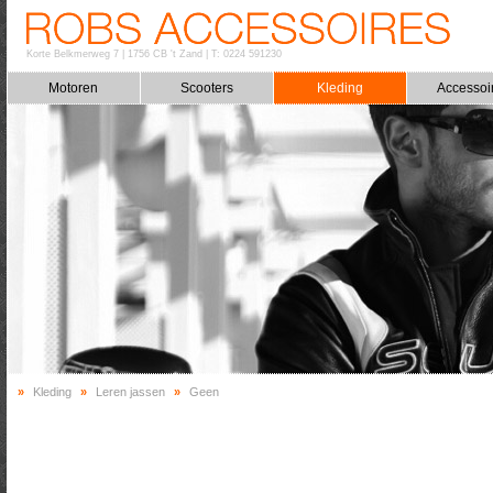
Korte Belkmerweg 7
|
1756 CB 't Zand
|
T: 0224 591230
Motoren
Scooters
Kleding
Accessoi
»
Kleding
»
Leren jassen
»
Geen