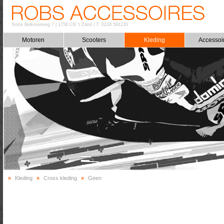
Korte Belkmerweg 7
|
1756 CB 't Zand
|
T: 0224 591230
Motoren
Scooters
Kleding
Accessoi
»
Kleding
»
Cross kleding
»
Geen