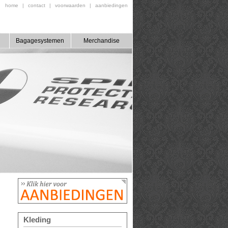
home
|
contact
|
voorwaarden
|
aanbiedingen
Bagagesystemen
Merchandise
Kleding