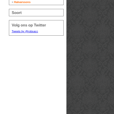
»
Halvarssons
Soort
Volg ons op Twitter
Tweets by @robsacc