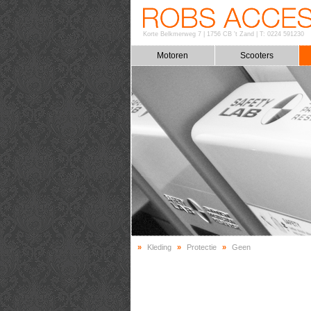
Korte Belkmerweg 7
|
1756 CB 't Zand
|
T: 0224 591230
Motoren
Scooters
»
Kleding
»
Protectie
»
Geen