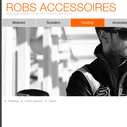
Korte Belkmerweg 7
|
1756 CB 't Zand
|
T: 0224 591230
Motoren
Scooters
Kleding
Accessoi
»
Kleding
»
Leren jassen
»
Geen