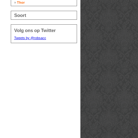
»
Thor
Soort
Volg ons op Twitter
Tweets by @robsacc