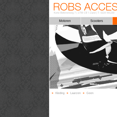
Korte Belkmerweg 7
|
1756 CB 't Zand
|
T: 0224 591230
Motoren
Scooters
»
Kleding
»
Laarzen
»
Geen