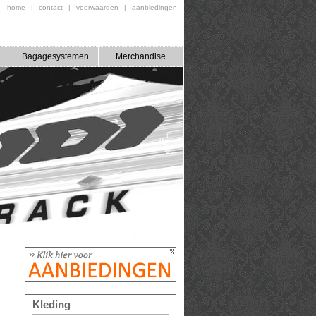
home
|
contact
|
voorwaarden
|
aanbiedingen
Bagagesystemen
Merchandise
Kleding